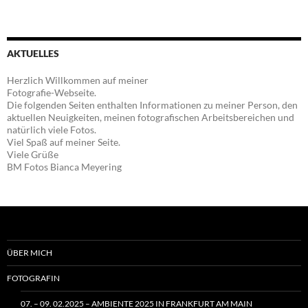
AKTUELLES
Herzlich Willkommen auf meiner
Fotografie-Webseite.
Die folgenden Seiten enthalten Informationen zu meiner Person, den
aktuellen Neuigkeiten, meinen fotografischen Arbeitsbereichen und
natürlich viele Fotos.
Viel Spaß auf meiner Seite.
Viele Grüße
BM Fotos Bianca Meyering
ÜBER MICH
FOTOGRAFIN
07. – 09. 02.2025 – AMBIENTE 2025 IN FRANKFURT AM MAIN