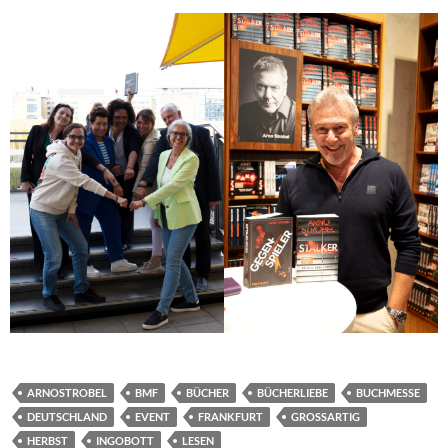
ARNOSTROBEL
BMF
BÜCHER
BÜCHERLIEBE
BUCHMESSE
DEUTSCHLAND
EVENT
FRANKFURT
GROSSARTIG
HERBST
INGOBOTT
LESEN