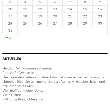
3
4
5
6
7
8
9
10
11
12
13
14
15
16
17
18
19
20
21
22
23
24
25
26
27
28
29
30
31
« Apr.
AKTUELLES
Herzlich Willkommen auf meiner
Fotografie-Webseite.
Die folgenden Seiten enthalten Informationen zu meiner Person, den
aktuellen Neuigkeiten, meinen fotografischen Arbeitsbereichen und
natürlich viele Fotos.
Viel Spaß auf meiner Seite.
Viele Grüße
BM Fotos Bianca Meyering