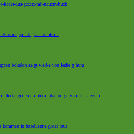
nna-koers-aus-geeste-mit-neuem-buch
ndet-in-meppen-lego-stammtisch
eppen-bokeloh-zeigt-werke-von-leslie-g-hunt
ntiert-eigene-cd-unter-einhaltung-der-corona-regeln
its-kommen-in-haseluenne-gross-raus