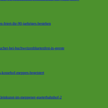
n-feiert-ihr-90-jaehriges-bestehen
ucher-bei-buchweizenbluetenfest-in-geeste
m-kossehof-meppen-begeistert
kleinkunst-im-meppener-gueterbahnhof-2