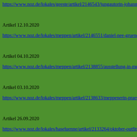
https://www.noz.de/lokales/geeste/artikel/2146543/jungautorin-joha
Artikel 12.10.2020
https://www.noz.de/lokales/meppen/artikel/2146551/daniel-nee-grue
Artikel 04.10.2020
https://www.noz.de/lokales/meppen/artikel/2138855/ausstellung-in-m
Artikel 03.10.2020
https://www.noz.de/lokales/meppen/artikel/2138633/meppenerin-praese
Artikel 26.09.2020
https://www.noz.de/lokales/haseluenne/artikel/2133264/oktober-outf