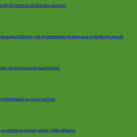
sody-begeistert-im-theater-meppen
stcapala-brillierte-mit-tiefsinnigem-humor-und-grandioser-musik
oerse-im-heimathaus-haseluenne
-herbstmarkt-in-gross-hesepe
t-in-meppen-roman-ueber-chile-diktatur