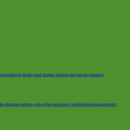
raesentieren-lieder-und-lustige-sachen-im-jam-in-meppen
er-thomas-egbers-sein-leben-mit-einer-sehbehinderung-meistert