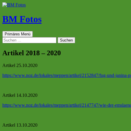
Zum
Inhalt
springen
BM Fotos
Suchen
Primäres Menü
Suchen
nach:
Artikel 2018 – 2020
Artikel 25.10.2020
https://www.noz.de/lokales/meppen/artikel/2152847/fug-und-janina-p
Artikel 14.10.2020
https://www.noz.de/lokales/meppen/artikel/2147747/wie-der-emslaend
Artikel 13.10.2020