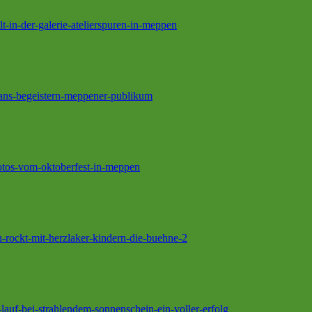
-in-der-galerie-atelierspuren-in-meppen
ians-begeistern-meppener-publikum
fotos-vom-oktoberfest-in-meppen
h-rockt-mit-herzlaker-kindern-die-buehne-2
-lauf-bei-strahlendem-sonnenschein-ein-voller-erfolg