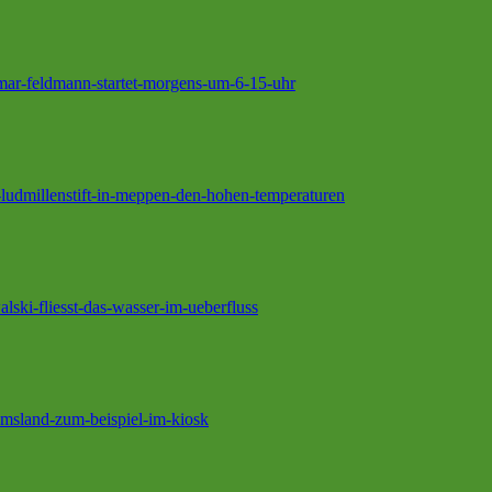
gmar-feldmann-startet-morgens-um-6-15-uhr
-ludmillenstift-in-meppen-den-hohen-temperaturen
lski-fliesst-das-wasser-im-ueberfluss
emsland-zum-beispiel-im-kiosk