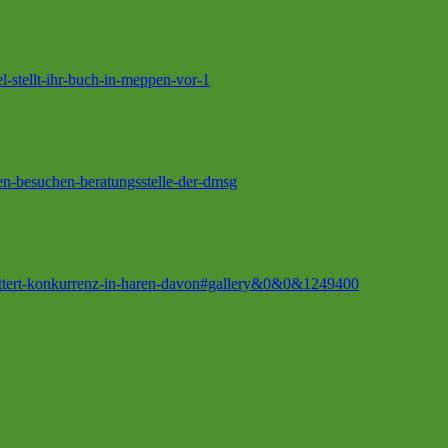
l-stellt-ihr-buch-in-meppen-vor-1
ren-besuchen-beratungsstelle-der-dmsg
brettert-konkurrenz-in-haren-davon#gallery&0&0&1249400