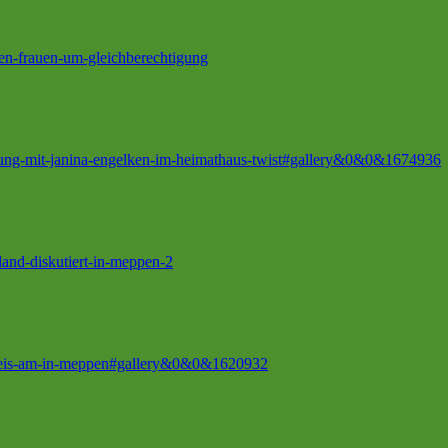
en-frauen-um-gleichberechtigung
lesung-mit-janina-engelken-im-heimathaus-twist#gallery&0&0&1674936
and-diskutiert-in-meppen-2
em-eis-am-in-meppen#gallery&0&0&1620932